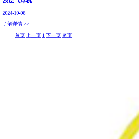
浅层气浮机
2024-10-08
了解详情 >>
首页
上一页
1
下一页
尾页