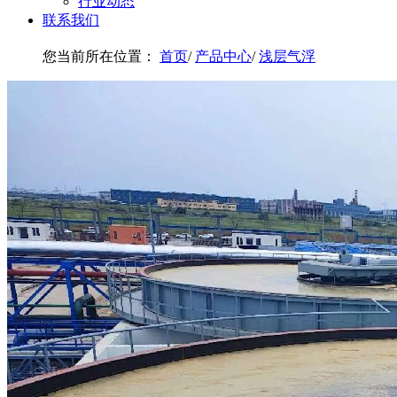
行业动态
联系我们
您当前所在位置：
首页
/
产品中心
/
浅层气浮