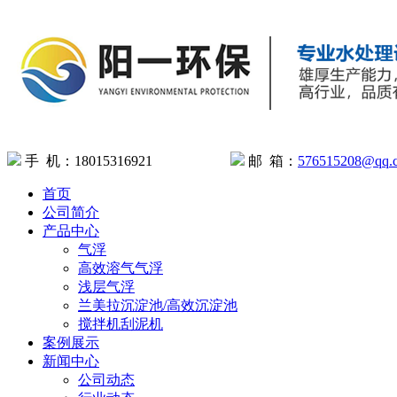
手 机：18015316921
邮 箱：
576515208@qq.
首页
公司简介
产品中心
气浮
高效溶气气浮
浅层气浮
兰美拉沉淀池/高效沉淀池
搅拌机刮泥机
案例展示
新闻中心
公司动态